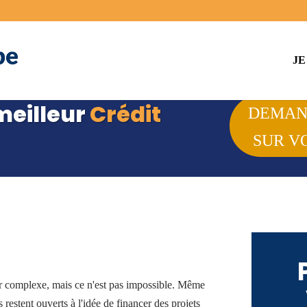
JE
meilleur
Crédit
DEMAN
SUR V
t après 90
ans
ler complexe, mais ce n'est pas impossible. Même
 restent ouverts à l'idée de financer des projets