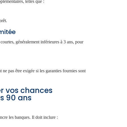
plémentaires, telles que :
prêt.
mitée
 courtes, généralement inférieures à 3 ans, pour
t ne pas être exigée si les garanties fournies sont
er vos chances
ès 90 ans
cre les banques. Il doit inclure :