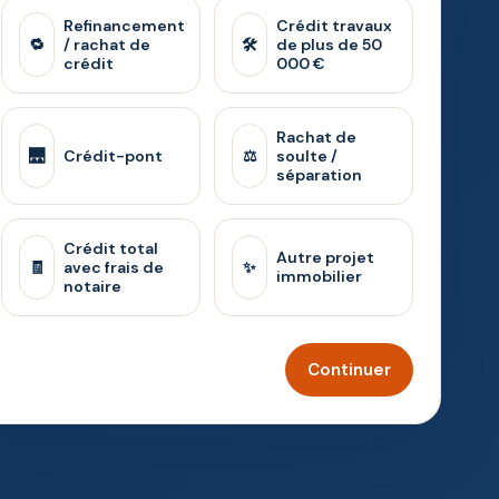
Refinancement
Crédit travaux
🔁
/ rachat de
🛠️
de plus de 50
crédit
000 €
Rachat de
🌉
Crédit-pont
⚖️
soulte /
séparation
Crédit total
Autre projet
🧾
avec frais de
✨
immobilier
notaire
Continuer